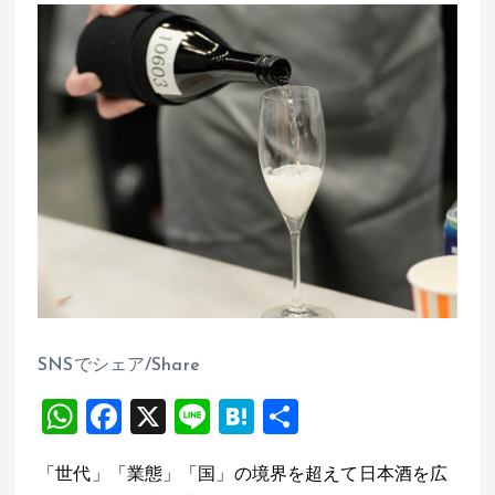
SNSでシェア/Share
W
F
X
Li
H
共
h
a
n
at
有
「世代」「業態」「国」の境界を超えて日本酒を広
at
ce
e
e