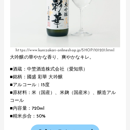
https://www.kunizakari-onlineshop.jp/SHOP/101201.html
大吟醸の華やかな香り、爽やかなキレ。
■酒蔵：中埜酒造株式会社（愛知県）
■銘柄：國盛 彩華 大吟醸
■アルコール：15度
■原材料：米（国産）、米麹（国産米）、醸造アル
コール
■内容量：720ml
■精米歩合：50%