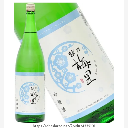
https://dhcshuzo.net/?pid=61552101