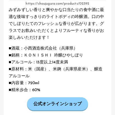
https://choujugura.com/products/02392
みずみずしい香りと爽やかな口当たりの食中酒に最
適な後味すっきりのライトボディの吟醸酒。口の中
でしぼりたてのフレッシュな香りが広がります。グ
ラスでお飲みいただくとよりフルーティな香りがお
楽しみいただけます！
■酒蔵：小西酒造株式会社（兵庫県）
■銘柄：ＫＯＮＩＳＨＩ 吟醸ひやしぼり
■アルコール：13度以上14度未満
■原材料：米（国産）、米麹（兵庫県産米）、醸造
アルコール
■内容量：720ml
■精米歩合：60%
公式オンラインショップ