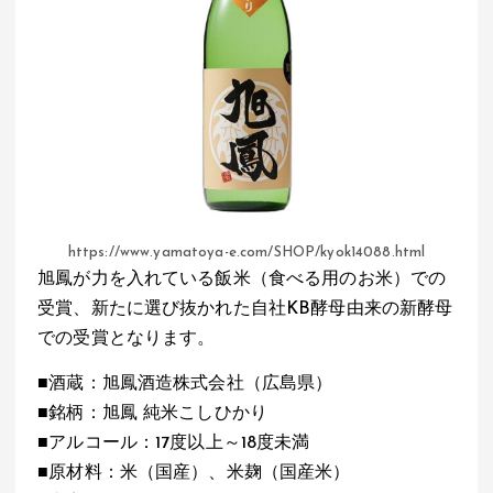
https://www.yamatoya-e.com/SHOP/kyok14088.html
旭鳳が力を入れている飯米（食べる用のお米）での
受賞、新たに選び抜かれた自社KB酵母由来の新酵母
での受賞となります。
■酒蔵：旭鳳酒造株式会社（広島県）
■銘柄：旭鳳 純米こしひかり
■アルコール：17度以上～18度未満
■原材料：米（国産）、米麹（国産米）