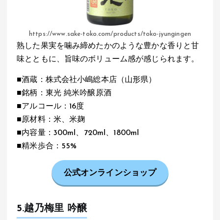
https://www.sake-toko.com/products/toko-jyungingen
熟した果実を噛み締めたかのような豊かな香りと甘
味とともに、旨味のボリューム感が感じられます。
■酒蔵：株式会社小嶋総本店（山形県）
■銘柄：東光 純米吟醸原酒
■アルコール：16度
■原材料：米、米麹
■内容量：300ml、720ml、1800ml
■精米歩合：55%
公式オンラインショップ
5.越乃梅里 吟醸