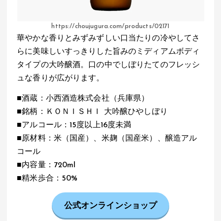
https://choujugura.com/products/02171
華やかな香りとみずみずしい口当たりの冷やしてさ
らに美味しいすっきりした旨みのミディアムボディ
タイプの大吟醸酒。口の中でしぼりたてのフレッシ
ュな香りが広がります。
■酒蔵：小西酒造株式会社（兵庫県）
■銘柄：ＫＯＮＩＳＨＩ 大吟醸ひやしぼり
■アルコール：15度以上16度未満
■原材料：米（国産）、米麹（国産米）、醸造アル
コール
■内容量：720ml
■精米歩合：50%
公式オンラインショップ