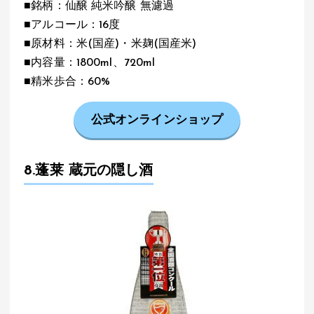
■銘柄：仙醸 純米吟醸 無濾過
■アルコール：16度
■原材料：米(国産)・米麹(国産米)
■内容量：1800ml、720ml
■精米歩合：60%
公式オンラインショップ
8.蓬莱 蔵元の隠し酒