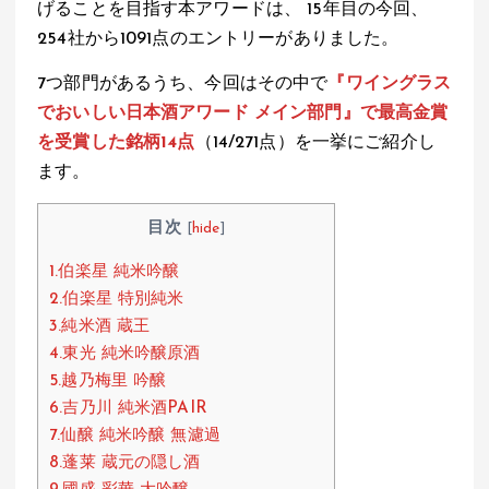
げることを目指す本アワードは、 15年目の今回、
s
b
n
254社から1091点のエントリーがありました。
A
o
a
7つ部門があるうち、今回はその中で
『ワイングラス
p
o
でおいしい日本酒アワード メイン部門』で最高金賞
p
k
を受賞した銘柄14点
（14/271点）を一挙にご紹介し
ます。
目次
[
hide
]
1.伯楽星 純米吟醸
2.伯楽星 特別純米
3.純米酒 蔵王
4.東光 純米吟醸原酒
5.越乃梅里 吟醸
6.吉乃川 純米酒PAIR
7.仙醸 純米吟醸 無濾過
8.蓬莱 蔵元の隠し酒