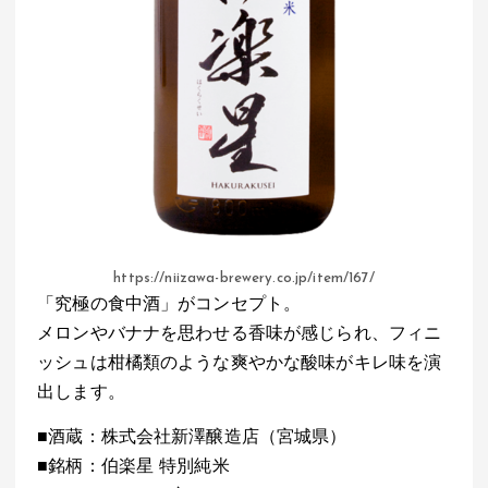
https://niizawa-brewery.co.jp/item/167/
「究極の食中酒」がコンセプト。
メロンやバナナを思わせる香味が感じられ、フィニ
ッシュは柑橘類のような爽やかな酸味がキレ味を演
出します。
■酒蔵：株式会社新澤醸造店（宮城県）
■銘柄：伯楽星 特別純米