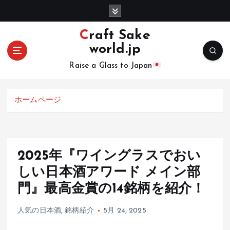
コ
ン
テ
Craft Sake
ン
world.jp
ツ
へ
Raise a Glass to Japan
移
動
ホームページ
2025年『ワイングラスでおい
しい日本酒アワード メイン部
門』最高金賞の14銘柄を紹介！
人気の日本酒
,
銘柄紹介
5月 24, 2025