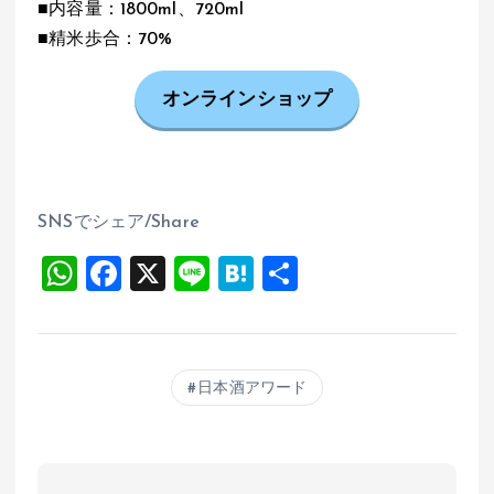
■内容量：1800ml、720ml
■精米歩合：70%
オンラインショップ
SNSでシェア/Share
W
F
X
Li
H
共
h
a
n
at
有
at
ce
e
e
s
b
n
日本酒アワード
A
o
a
p
o
p
k