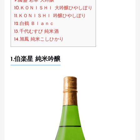
9.國盛 彩華 大吟醸
10.ＫＯＮＩＳＨＩ 大吟醸ひやしぼり
11.ＫＯＮＩＳＨＩ 吟醸ひやしぼり
12.白鶴 Ｂｌａｎｃ
13.千代むすび 純米酒
14.旭鳳 純米こしひかり
1.伯楽星 純米吟醸