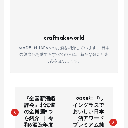
craftsakeworld
MADE IN JAPANのお酒を紹介しています。 日本
の酒文化を愛するすべての人に、新たな発見と楽
しみを提供します。
投
『全国新酒鑑
2025年『ワ
稿
評会』北海道
イングラスで
の金賞酒5つ
おいしい日本
を紹介 ｜ 令
酒アワード
ナ
和6酒造年度
プレミアム純