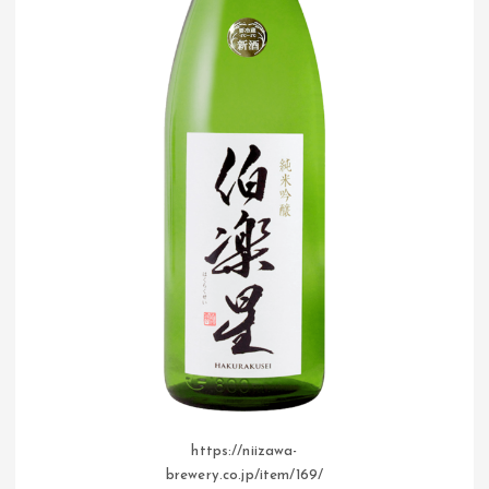
https://niizawa-
brewery.co.jp/item/169/