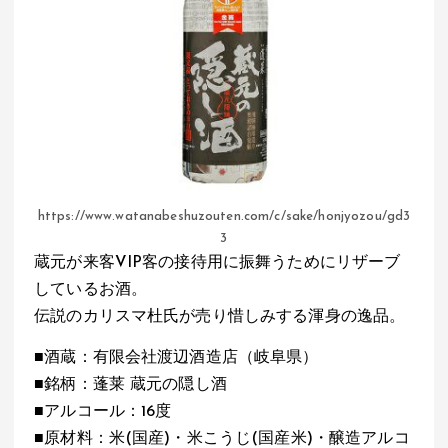
https://www.watanabeshuzouten.com/c/sake/honjyozou/gd3
3
蔵元が来客VIP客の接待用に振舞うためにリザーブ
しているお酒。
伝説のカリスマ杜氏が売り惜しみする渾身の逸品。
■酒蔵：有限会社渡辺酒造店（岐阜県）
■銘柄：蓬莱 蔵元の隠し酒
■アルコール：16度
■原材料：米(国産)・米こうじ(国産米)・醸造アルコ