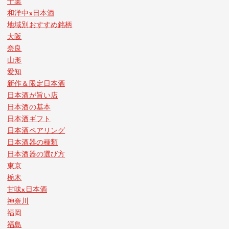
千葉
和洋中x日本酒
地域別おすすめ銘柄
大阪
奈良
山形
愛知
新作＆限定日本酒
日本酒が旨い店
日本酒の基本
日本酒ギフト
日本酒ペアリング
日本酒器の種類
日本酒器の選び方
東京
栃木
甘味x日本酒
神奈川
福岡
福島