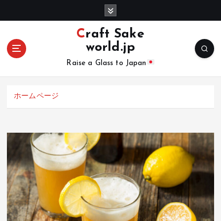
コ
ン
テ
Craft Sake
ン
world.jp
ツ
へ
Raise a Glass to Japan
移
動
ホームページ