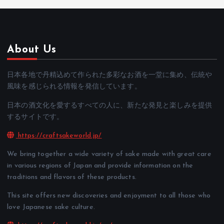
About Us
日本各地で丹精込めて作られた多彩なお酒を一堂に集め、伝統や
風味を感じられる情報を発信しています。
日本の酒文化を愛するすべての人に、新たな発見と楽しみを提供
するサイトです。
https://craftsakeworld.jp/
We bring together a wide variety of sake made with great care
in various regions of Japan and provide information on the
traditions and flavors of these products.
This site offers new discoveries and enjoyment to all those who
love Japanese sake culture.