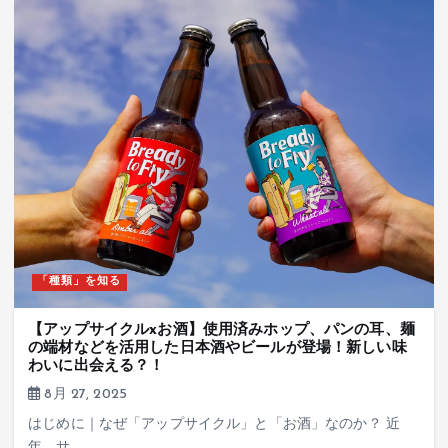
「種類」を知る
【アップサイクルxお酒】使用済みホップ、パンの耳、麺
の端材などを活用した日本酒やビールが登場！新しい味
わいに出会える？！
8月 27, 2025
はじめに｜なぜ「アップサイクル」と「お酒」なのか？ 近
年、サ…