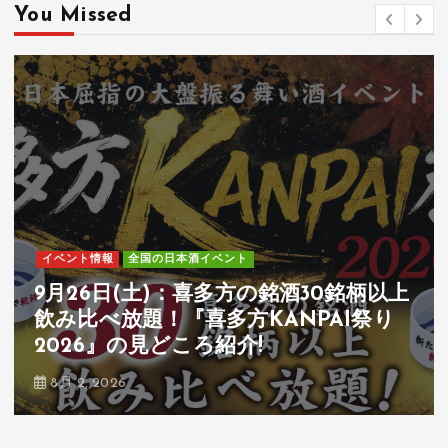
You Missed
イベント情報
全国の日本酒イベント
7月25日(土)-26日(日)：全国54蔵・250
種類以上の和酒が飲み比べ可能『第31
回和酒フェス@中目黒』の見どころ紹
介!
6月 14, 2026