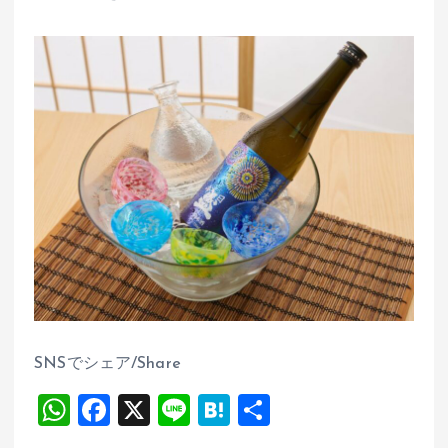
SNSでシェア/Share
W
F
X
Li
H
共
h
a
n
at
有