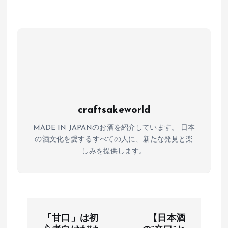
A
o
a
p
o
p
k
craftsakeworld
MADE IN JAPANのお酒を紹介しています。 日本
の酒文化を愛するすべての人に、新たな発見と楽
しみを提供します。
投
「甘口」は初
【日本酒