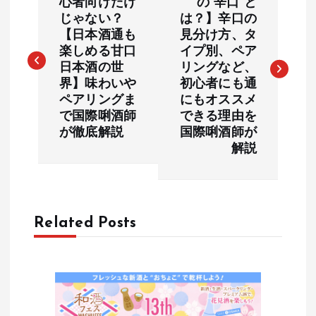
稿
心者向けだけ
の“辛口”と
じゃない？
は？】辛口の
【日本酒通も
見分け方、タ
ナ
楽しめる甘口
イプ別、ペア
日本酒の世
リングなど、
ビ
界】味わいや
初心者にも通
ペアリングま
にもオススメ
ゲ
で国際唎酒師
できる理由を
が徹底解説
国際唎酒師が
ー
解説
シ
ョ
Related Posts
ン