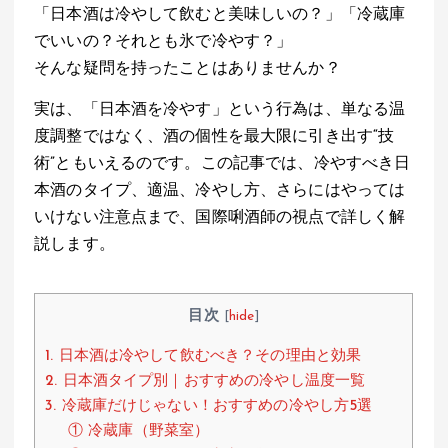
「日本酒は冷やして飲むと美味しいの？」「冷蔵庫
at
ce
e
e
でいいの？それとも氷で冷やす？」
s
b
n
そんな疑問を持ったことはありませんか？
A
o
a
実は、「日本酒を冷やす」という行為は、単なる温
p
o
度調整ではなく、酒の個性を最大限に引き出す“技
p
k
術”ともいえるのです。この記事では、冷やすべき日
本酒のタイプ、適温、冷やし方、さらにはやっては
いけない注意点まで、国際唎酒師の視点で詳しく解
説します。
目次
[
hide
]
1. 日本酒は冷やして飲むべき？その理由と効果
2. 日本酒タイプ別｜おすすめの冷やし温度一覧
3. 冷蔵庫だけじゃない！おすすめの冷やし方5選
① 冷蔵庫（野菜室）