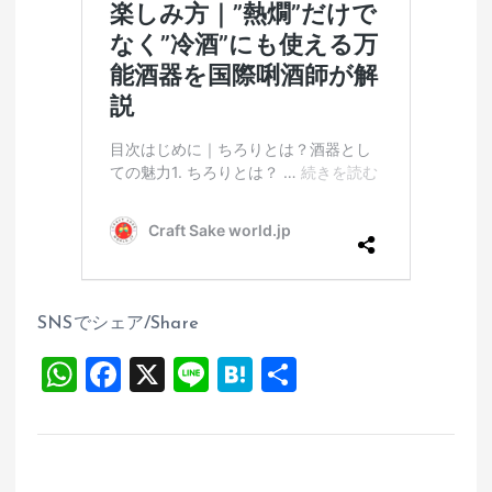
SNSでシェア/Share
W
F
X
Li
H
共
h
a
n
at
有
at
ce
e
e
s
b
n