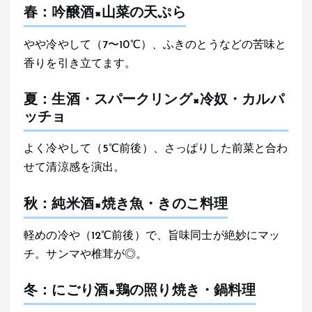
春：吟醸酒×山菜の天ぷら
やや冷やして（7〜10℃）、ふきのとうなどの苦味と
香りを引き立てます。
夏：生酒・スパークリング×冷奴・カルパ
ッチョ
よく冷やして（5℃前後）、さっぱりした前菜と合わ
せて清涼感を演出。
秋：純米酒×焼き魚・きのこ料理
軽めの冷や（12℃前後）で、旨味同士が絶妙にマッ
チ。サンマや椎茸が◎。
冬：にごり酒×鶏の照り焼き・鍋料理