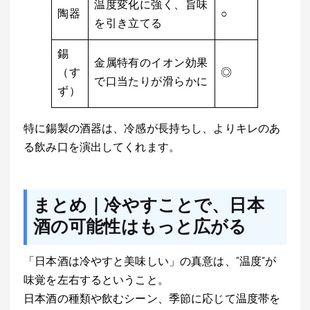
温度変化に強く、旨味
陶器
○
を引き立てる
錫
金属特有のイオン効果
（す
◎
で口当たりが滑らかに
ず）
特に錫製の酒器は、冷感が長持ちし、よりキレのあ
る飲み口を演出してくれます。
まとめ｜冷やすことで、日本
酒の可能性はもっと広がる
「日本酒は冷やすと美味しい」の真意は、“温度”が
味覚を左右するということ。
日本酒の種類や飲むシーン、季節に応じて温度帯を