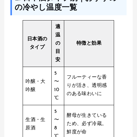
の冷やし温度一覧
適
温
日本酒の
の
特徴と効果
タイプ
目
安
5
フルーティーな香
吟醸・大
〜
りが活き、透明感
吟醸
10
のある味わいに
℃
5
酵母が生きている
生酒・生
〜
ため、必ず冷蔵。
原酒
8
鮮度が命
℃