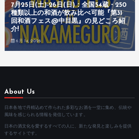
7月25日(土)-26日(日)：全国54蔵・250
種類以上の和酒が飲み比べ可能『第31
回和酒フェス@中目黒』の見どころ紹
介!
6月 14, 2026
About Us
日本各地で丹精込めて作られた多彩なお酒を一堂に集め、伝統や
風味を感じられる情報を発信しています。
日本の酒文化を愛するすべての人に、新たな発見と楽しみを提供
するサイトです。