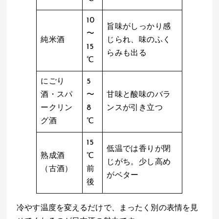
10
旨味がしっかり感
〜
純米酒
じられ、味のふく
15
らみも出る
℃
にごり
5
酒・スパ
〜
甘味と酸味のバラ
ークリン
8
ンスが引き立つ
グ酒
℃
15
低温では香りが閉
熟成酒
℃
じがち。少し高め
（古酒）
前
がベター
後
冷やす温度を変えるだけで、まったく別の表情を見