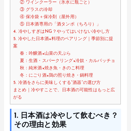
② ワインクーラー（氷水に瓶ごと）
③ グラスの冷却
④ 保冷袋＋保冷剤（屋外用）
⑤ 日本酒専用の「酒タンポ（ちろり）」
4. 冷やしすぎはNG？やってはいけない冷やし方
5. 冷やした日本酒×料理のペアリング｜季節別に提
案
春：吟醸酒×山菜の天ぷら
夏：生酒・スパークリング×冷奴・カルパッチョ
秋：純米酒×焼き魚・きのこ料理
冬：にごり酒×鶏の照り焼き・鍋料理
5. 冷酒をさらに美味しくする“酒器”の選び方
まとめ｜冷やすことで、日本酒の可能性はもっと広
がる
1. 日本酒は冷やして飲むべき？
その理由と効果