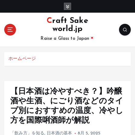
コ
ン
テ
Craft Sake
ン
world.jp
ツ
へ
Raise a Glass to Japan
移
動
ホームページ
【日本酒は冷やすべき？】吟醸
酒や生酒、にごり酒などのタイ
プ別におすすめの温度、冷やし
方を国際唎酒師が解説
「飲み方」を知る
,
日本酒の基本
8月 5, 2025