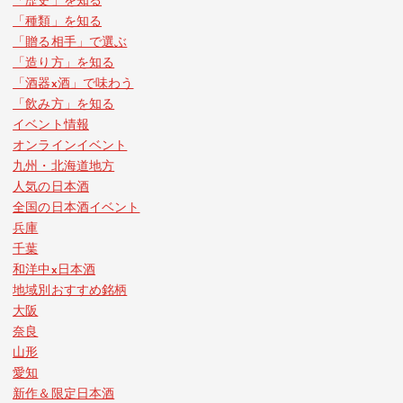
「歴史」を知る
「種類」を知る
「贈る相手」で選ぶ
「造り方」を知る
「酒器x酒」で味わう
「飲み方」を知る
イベント情報
オンラインイベント
九州・北海道地方
人気の日本酒
全国の日本酒イベント
兵庫
千葉
和洋中x日本酒
地域別おすすめ銘柄
大阪
奈良
山形
愛知
新作＆限定日本酒