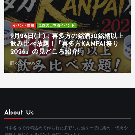
イベント情報
全国の日本酒イベント
9月26日(土)：喜多方の銘酒30銘柄以上
飲み比べ放題！『喜多方KANPAI祭り
2026』の見どころ紹介!
8月 2, 2026
About Us
日本各地で丹精込めて作られた多彩なお酒を一堂に集め、伝統や