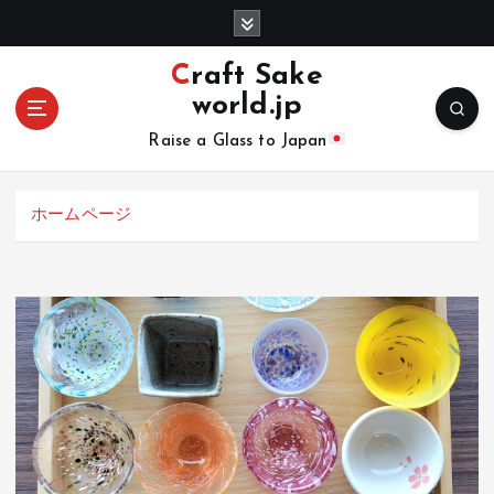
コ
ン
テ
Craft Sake
ン
world.jp
ツ
へ
Raise a Glass to Japan
移
動
ホームページ