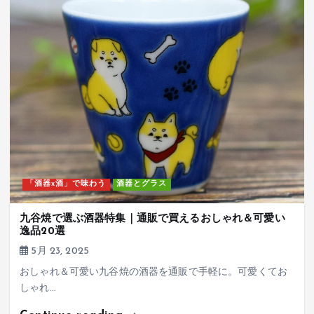
「酒器x酒」で味わう
酒器とグラス
九谷焼で選ぶ酒器特集｜通販で買えるおしゃれ＆可愛い
逸品20選
5月 23, 2025
おしゃれ＆可愛い九谷焼の酒器を通販で手軽に。可愛くてお
しゃれ…