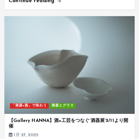
Continue reading
「酒器x酒」で味わう
酒器とグラス
【Gallery HANNA】酒×工芸をつなぐ’酒器展’2/11より開
催
1月 27, 2025