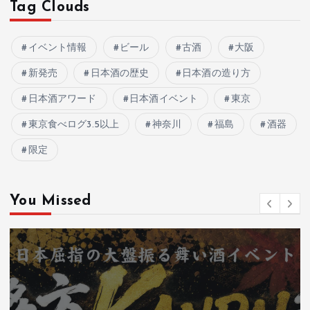
Tag Clouds
イベント情報
ビール
古酒
大阪
新発売
日本酒の歴史
日本酒の造り方
日本酒アワード
日本酒イベント
東京
東京食べログ3.5以上
神奈川
福島
酒器
限定
You Missed