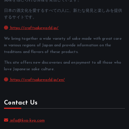
風味を感じられる情報を発信しています。
日本の酒文化を愛するすべての人に、新たな発見と楽しみを提供
するサイトです。
https://craftsakeworld.jp/
We bring together a wide variety of sake made with great care
in various regions of Japan and provide information on the
traditions and flavors of these products.
This site offers new discoveries and enjoyment to all those who
love Japanese sake culture.
https://craftsakeworld.jp/en/
Contact Us
info@kyo-kyo.com