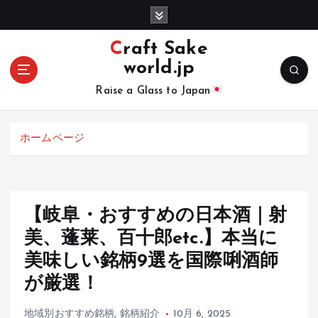
コ
ン
テ
Craft Sake
ン
world.jp
ツ
へ
Raise a Glass to Japan
移
動
ホームページ
【岐阜・おすすめの日本酒｜射
美、蓬莱、百十郎etc.】本当に
美味しい銘柄9選を国際唎酒師
が厳選！
地域別おすすめ銘柄
,
銘柄紹介
10月 6, 2025