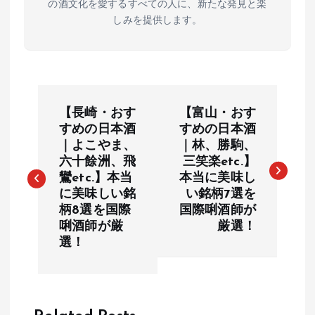
の酒文化を愛するすべての人に、新たな発見と楽
しみを提供します。
投
【長崎・おす
【富山・おす
稿
すめの日本酒
すめの日本酒
｜よこやま、
｜林、勝駒、
六十餘洲、飛
三笑楽etc.】
ナ
鸞etc.】本当
本当に美味し
に美味しい銘
い銘柄7選を
ビ
柄8選を国際
国際唎酒師が
唎酒師が厳
厳選！
ゲ
選！
ー
シ