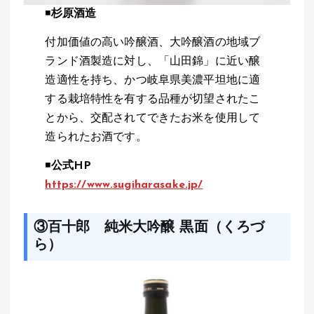
◾️
杉原酒造
付加価値の高い吟醸酒、大吟醸酒の地域ブ
ランド酒製造に対し、「山田錦」に近い醸
造適性を持ち、かつ岐阜県美濃平坦地に適
する栽培特性を有する品種が切望されたこ
とから、交配されてできたお米を使用して
造られたお酒です。
◾️
公式HP
https://www.sugiharasake.jp/
③百十郎 純米大吟醸 黒面（くろづ
ら）