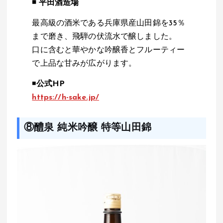
◾️
平田酒造場
最高級の酒米である兵庫県産山田錦を35％
まで磨き、飛騨の伏流水で醸しました。
口に含むと華やかな吟醸香とフルーティー
で上品な甘みが広がります。
◾️
公式HP
https://h-sake.jp/
⑧醴泉 純米吟醸 特等山田錦