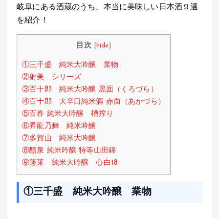
岐阜にある酒蔵のうち、本当に美味しい日本酒９選
at
ce
e
e
を紹介！
s
b
n
A
o
a
目次
[
hide
]
p
o
①三千盛 純米大吟醸 業物
p
k
②射美 シリーズ
③百十郎 純米大吟醸 黒面（くろづら）
④百十郎 大辛口純米酒 赤面（あかづら）
⑤百春 純米大吟醸 槽搾り
⑥昇龍乃舞 純米吟醸
⑦多賀山 純米大吟醸
⑧醴泉 純米吟醸 特等山田錦
⑨蓬莱 純米大吟醸 心白18
①
三千盛 純米大吟醸 業物