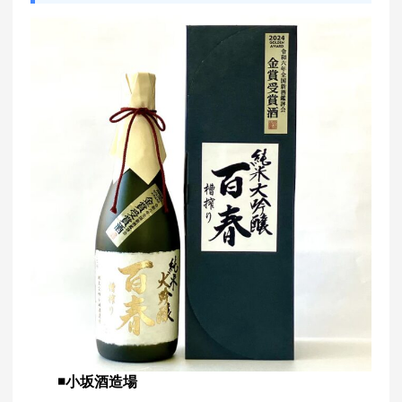
◾️小坂酒造場