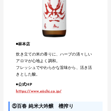
◾️
林本店
炊き立ての米の香りに、ハーブの清々しい
アロマが心地よく調和。
フレッシュでやわらかな旨味から、活き活
きとした酸。
◾️
公式HP
https://www.eiichi.co.jp/
⑤百春 純米大吟醸 槽搾り