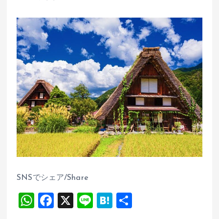
SNSでシェア/Share
W
F
X
Li
H
共
h
a
n
at
有