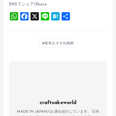
SNSでシェア/Share
W
F
X
Li
H
共
h
a
n
at
有
at
ce
e
e
s
b
n
岐阜おすすめ銘柄
A
o
a
p
o
p
k
craftsakeworld
MADE IN JAPANのお酒を紹介しています。 日本