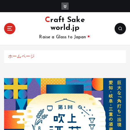
コ
ン
テ
Craft Sake
ン
world.jp
ツ
へ
Raise a Glass to Japan
移
動
ホームページ