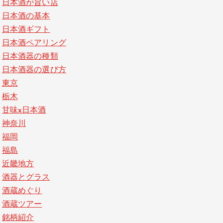
日本酒が旨い店
日本酒の基本
日本酒ギフト
日本酒ペアリング
日本酒器の種類
日本酒器の選び方
東京
栃木
甘味x日本酒
神奈川
福岡
福島
近畿地方
酒器とグラス
酒蔵めぐり
酒蔵ツアー
銘柄紹介