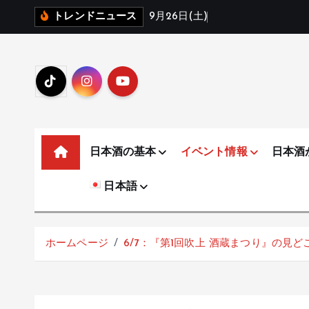
コ
9
月
2
6
日
(
土
)
：
喜
多
方
の
銘
トレンドニュース
ン
テ
ン
ツ
へ
移
動
日本酒の基本
イベント情報
日本酒
日本語
ホームページ
6/7：『第1回吹上 酒蔵まつり』の見