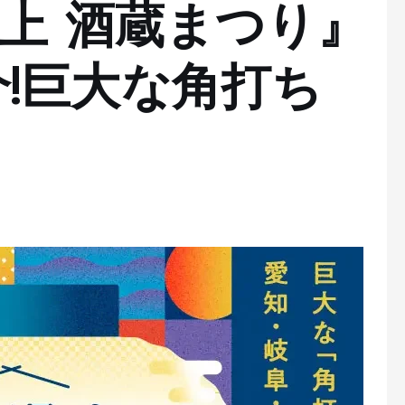
吹上 酒蔵まつり』
!巨大な角打ち