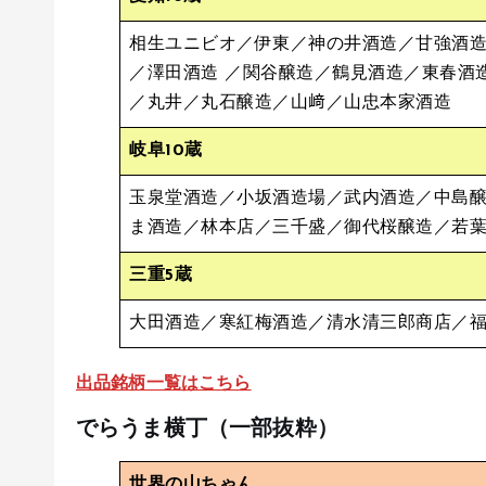
相生ユニビオ／伊東／神の井酒造／甘強酒
／澤田酒造 ／関谷醸造／鶴見酒造／東春酒
／丸井／丸石醸造／山﨑／山忠本家酒造
岐阜10蔵
玉泉堂酒造／小坂酒造場／武内酒造／中島
ま酒造／林本店／三千盛／御代桜醸造／若
三重5蔵
大田酒造／寒紅梅酒造／清水清三郎商店／
出品銘柄一覧はこちら
でらうま横丁
（一部抜粋）
世界の山ちゃん