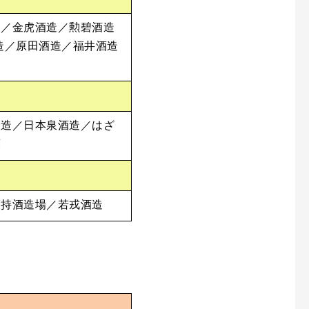
造／金虎酒造／勲碧酒造
造／原田酒造／福井酒造
醸造／日本泉酒造／はざ
葉
福持酒造場／若戎酒造