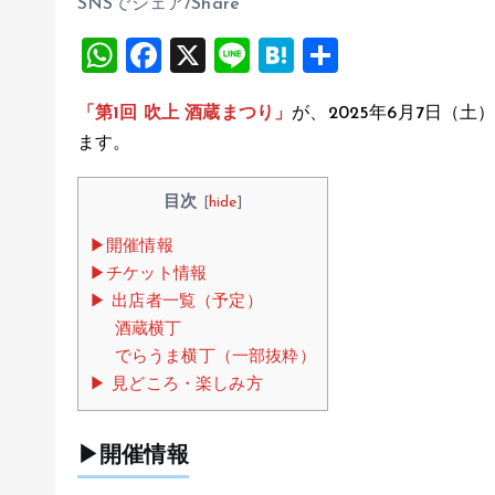
SNSでシェア/Share
W
F
X
Li
H
共
h
a
n
at
有
「第1回 吹上 酒蔵まつり」
が、2025年6月7日（
at
ce
e
e
ます。
s
b
n
A
o
a
目次
[
hide
]
p
o
▶︎開催情報
p
k
▶︎チケット情報
▶ 出店者一覧（予定）
酒蔵横丁
でらうま横丁（一部抜粋）
▶ 見どころ・楽しみ方
▶︎開催情報