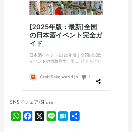
SNSでシェア/Share
W
F
X
Li
H
共
h
a
n
at
有