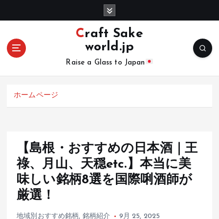
コ
ン
テ
Craft Sake
ン
world.jp
ツ
へ
Raise a Glass to Japan
移
動
ホームページ
【島根・おすすめの日本酒｜王
祿、月山、天穏etc.】本当に美
味しい銘柄8選を国際唎酒師が
厳選！
地域別おすすめ銘柄
,
銘柄紹介
9月 25, 2025