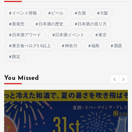
イベント情報
ビール
古酒
大阪
新発売
日本酒の歴史
日本酒の造り方
日本酒アワード
日本酒イベント
東京
東京食べログ3.5以上
神奈川
福島
酒器
限定
You Missed