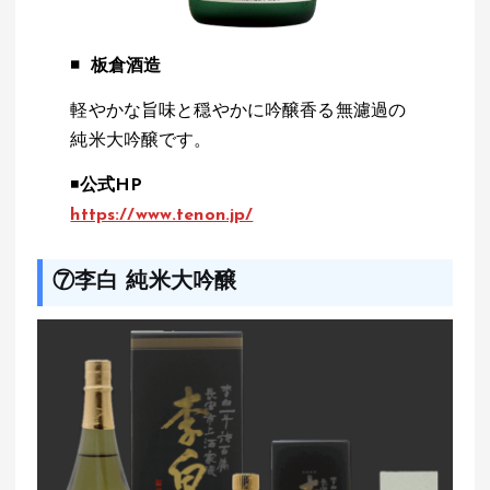
◾️
板倉酒造
軽やかな旨味と穏やかに吟醸香る無濾過の
純米大吟醸です。
◾️
公式HP
https://www.tenon.jp/
⑦李白 純米大吟醸