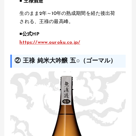
◾️
王祿酒造
生のまま2年～10年の熟成期間を経た後出荷
される、王祿の最高峰。
◾️
公式HP
https://www.ouroku.co.jp/
② 王祿 純米大吟醸 五○（ゴーマル）