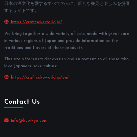
日本の酒文化を愛するすべての人に、新たな発見と楽しみを提供
するサイトです。
https://craftsakeworld.jp/
We bring together a wide variety of sake made with great care
in various regions of Japan and provide information on the
traditions and flavors of these products.
This site offers new discoveries and enjoyment to all those who
love Japanese sake culture.
https://craftsakeworld.jp/en/
Contact Us
info@kyo-kyo.com