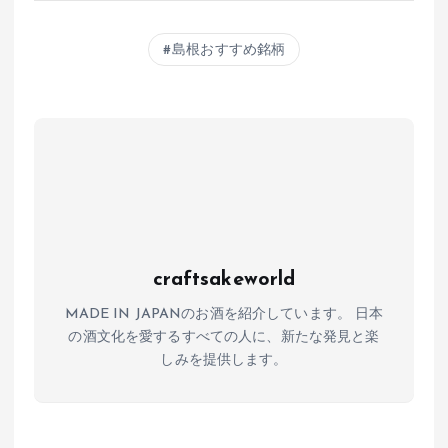
at
ce
e
e
s
b
n
島根おすすめ銘柄
A
o
a
p
o
p
k
craftsakeworld
MADE IN JAPANのお酒を紹介しています。 日本
の酒文化を愛するすべての人に、新たな発見と楽
しみを提供します。