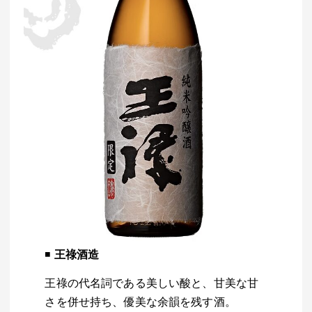
◾️
王祿酒造
王祿の代名詞である美しい酸と、甘美な甘
さを併せ持ち、優美な余韻を残す酒。