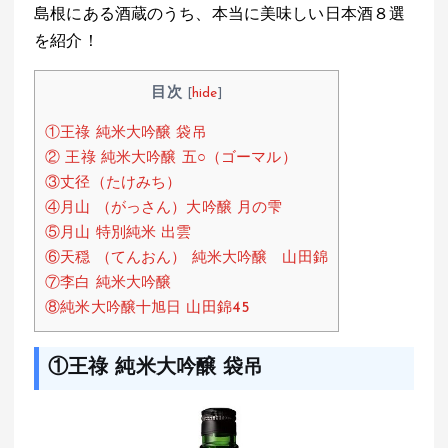
島根にある酒蔵のうち、本当に美味しい日本酒８選
at
ce
e
e
を紹介！
s
b
n
A
o
a
目次
[
hide
]
p
o
①王祿 純米大吟醸 袋吊
p
k
② 王祿 純米大吟醸 五○（ゴーマル）
③丈径（たけみち）
④月山 （がっさん）大吟醸 月の雫
⑤月山 特別純米 出雲
⑥天穏 （てんおん） 純米大吟醸 山田錦
⑦李白 純米大吟醸
⑧純米大吟醸十旭日 山田錦45
①王祿 純米大吟醸 袋吊