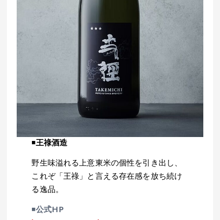
◾️
王祿酒造
野生味溢れる上意東米の個性を引き出し、
これぞ「王祿」と言える存在感を放ち続け
る逸品。
◾️
公式HP