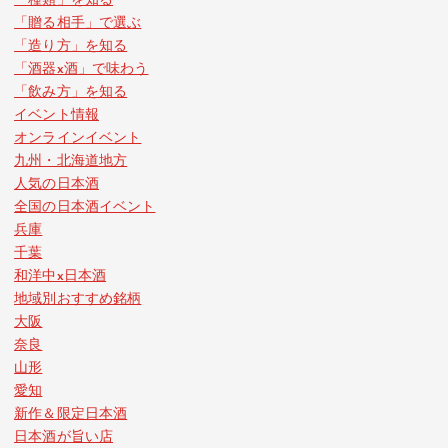
「種類」を知る
「贈る相手」で選ぶ
「造り方」を知る
「酒器x酒」で味わう
「飲み方」を知る
イベント情報
オンラインイベント
九州・北海道地方
人気の日本酒
全国の日本酒イベント
兵庫
千葉
和洋中x日本酒
地域別おすすめ銘柄
大阪
奈良
山形
愛知
新作＆限定日本酒
日本酒が旨い店