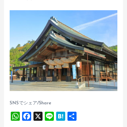
SNSでシェア/Share
W
F
X
Li
H
共
h
a
n
at
有