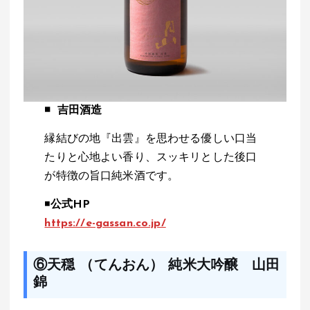
◾️
吉田酒造
縁結びの地『出雲』を思わせる優しい口当
たりと心地よい香り、スッキリとした後口
が特徴の旨口純米酒です。
◾️
公式HP
https://e-gassan.co.jp/
⑥天穏 （てんおん） 純米大吟醸 山田
錦