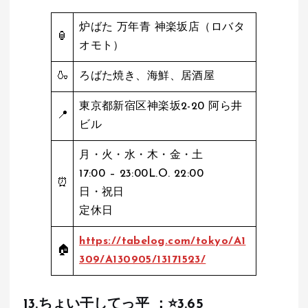
炉ばた 万年青 神楽坂店（ロバタ
🏮
オモト）
🍶
ろばた焼き、海鮮、居酒屋
東京都新宿区神楽坂2-20 阿ら井
📍
ビル
月・火・水・木・金・土
17:00 – 23:00L.O. 22:00
⏰
日・祝日
定休日
https://tabelog.com/tokyo/A1
🏠
309/A130905/13171523/
13.
ちょい干してっ平
：⭐️
3.
65