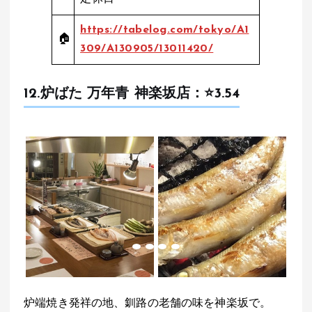
https://tabelog.com/tokyo/A1
🏠
309/A130905/13011420/
12.
炉ばた 万年青 神楽坂店
：⭐️3.54
炉端焼き発祥の地、釧路の老舗の味を神楽坂で。