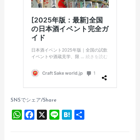
SNSでシェア/Share
W
F
X
Li
H
共
h
a
n
at
有
at
ce
e
e