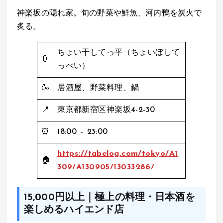
神楽坂の隠れ家。旬の野菜や鮮魚、河内鴨を炭火で
炙る。
ちょい干してっ平（ちょいぼして
🏮
っぺい）
🍶
居酒屋、野菜料理、鍋
📍
東京都新宿区神楽坂4-2-30
⏰
18:00 – 23:00
https://tabelog.com/tokyo/A1
🏠
309/A130905/13033286/
15,000円以上｜極上の料理・日本酒を
楽しめるハイエンド店