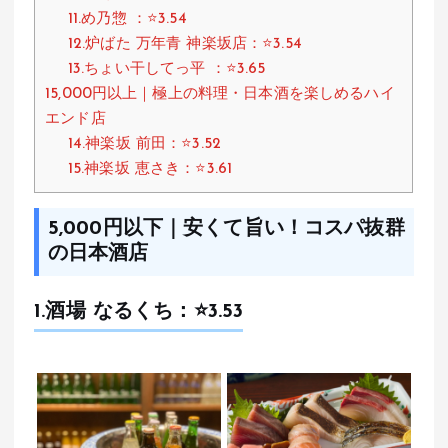
11.め乃惣 ：⭐️3.54
12.炉ばた 万年青 神楽坂店：⭐️3.54
13.ちょい干してっ平 ：⭐️3.65
15,000円以上｜極上の料理・日本酒を楽しめるハイ
エンド店
14.神楽坂 前田：⭐️3.52
15.神楽坂 恵さき：⭐️3.61
5,000円以下｜安くて旨い！コスパ抜群
の日本酒店
1.
酒場 なるくち
：⭐️3.53