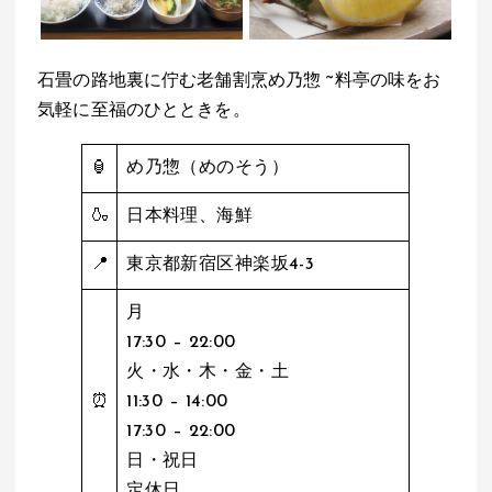
石畳の路地裏に佇む老舗割烹め乃惣 ~料亭の味をお
気軽に至福のひとときを。
🏮
め乃惣（めのそう）
🍶
日本料理、海鮮
📍
東京都新宿区神楽坂4-3
月
17:30 – 22:00
火・水・木・金・土
⏰
11:30 – 14:00
17:30 – 22:00
日・祝日
定休日