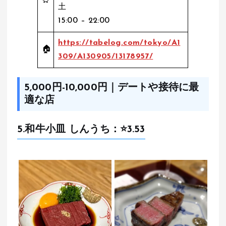
⏰
土
15:00 – 22:00
https://tabelog.com/tokyo/A1
🏠
309/A130905/13178957/
5,000円-10,000円｜デートや接待に最
適な店
5.
和牛小皿 しんうち
：⭐️3.53