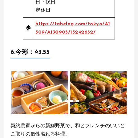
日・祝日
定休日
https://tabelog.com/tokyo/A1
🏠
309/A130905/13242652/
6.
今彩
：⭐️3.55
契約農家からの新鮮野菜で、和とフレンチのいいと
こ取りの個性溢れる料理。