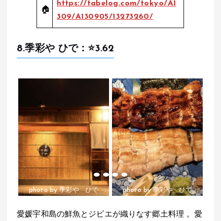
https://tabelog.com/tokyo/A1
🏠
309/A130905/13273260/
8.季彩や ひで：⭐️
3.62
で
photo by 季彩や ひで
photo by 季彩や ひで
愛媛宇和島の鮮魚とジビエが織りなす郷土料理 。愛