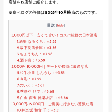
店舗を15店舗ご紹介します。
s
b
n
A
o
a
※食べログの評価は
2025年10月時点
のものです。
p
o
目次
[
hide
]
p
k
5,000円以下｜安くて旨い！コスパ抜群の日本酒店
1.酒場 なるくち：⭐️3.53
2.坂下良酒倉庫：⭐️3.56
3.ちょうちん：⭐️3.56
4.酒ト壽：⭐️3.58
5,000円-10,000円｜デートや接待に最適な店
5.和牛小皿 しんうち：⭐️3.53
6.今彩：⭐️3.55
7.のいえ：⭐️3.61
8.季彩や ひで：⭐️3.62
9.白金 酉玉 神楽坂店 ：⭐️3.66
10,000円-15,000円｜ご褒美に行きたい贅沢な店
10.神楽坂 和食 千：⭐️3.51