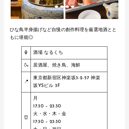
ひな鳥半身揚げなど自慢の創作料理を厳選地酒とと
もに堪能◎
🏮
酒場 なるくち
🍶
居酒屋、焼き鳥、海鮮
東京都新宿区神楽坂3-2-57 神楽
📍
坂YSビル 3F
月
17:30 – 23:30
火・水・木・金
⏰
17:30 – 23:30