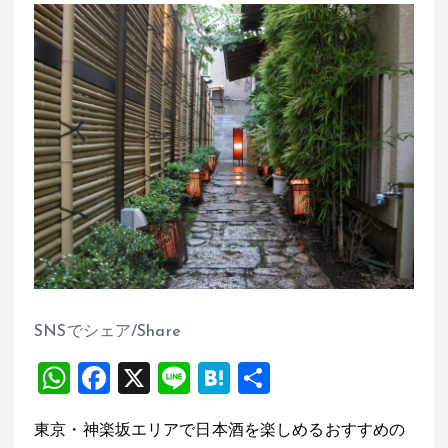
SNSでシェア/Share
W
F
X
Li
H
共
h
a
n
at
有
東京・神楽坂エリアで日本酒を楽しめるおすすめの
at
ce
e
e