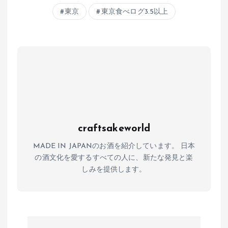
s
b
n
東京
東京食べログ3.5以上
A
o
a
p
o
p
k
craftsakeworld
MADE IN JAPANのお酒を紹介しています。 日本
の酒文化を愛するすべての人に、新たな発見と楽
しみを提供します。
投