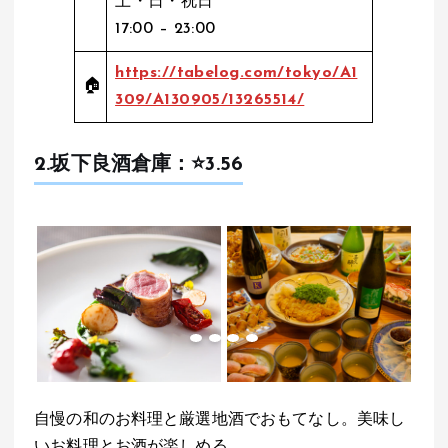
土・日・祝日
17:00 – 23:00
https://tabelog.com/tokyo/A1
🏠
309/A130905/13265514/
2.坂下良酒倉庫：⭐️3.56
自慢の和のお料理と厳選地酒でおもてなし。美味し
いお料理とお酒が楽しめる。