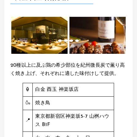
20種以上に及ぶ鶏の希少部位を紀州微長炭で薫り高
く焼き上げ、それぞれに適した味付けして提供。
🏮
白金 酉玉 神楽坂店
🍶
焼き鳥
東京都新宿区神楽坂5-7 山桝ハウ
📍
ス B1F