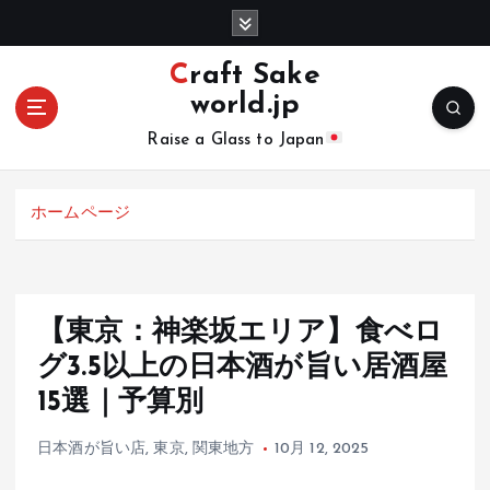
コ
ン
テ
Craft Sake
ン
world.jp
ツ
へ
Raise a Glass to Japan
移
動
ホームページ
【東京：神楽坂エリア】食べロ
グ3.5以上の日本酒が旨い居酒屋
15選｜予算別
日本酒が旨い店
,
東京
,
関東地方
10月 12, 2025