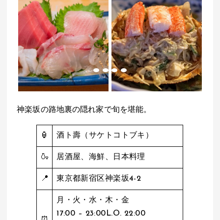
神楽坂の路地裏の隠れ家で旬を堪能。
🏮
酒ト壽（サケトコトブキ）
🍶
居酒屋、海鮮、日本料理
📍
東京都新宿区神楽坂4-2
月・火・水・木・金
17:00 – 23:00L.O. 22:00