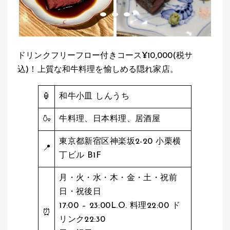
ドリンクフリーフロー付きコース¥10,000(税サ
込)！上質な和牛料理を愉しめる隠れ家店。
🏮
和牛小皿 しんうち
🍶
牛料理、日本料理、居酒屋
東京都新宿区神楽坂2-20 小栗横
📍
丁ビル B1F
月・火・水・木・金・土・祝前
日・祝後日
17:00 – 23:00L.O. 料理22:00 ド
⏰
リンク22:30