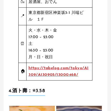
🍶
居酒屋、おでん
東京都新宿区神楽坂3-1 川端ビ
📍
ル １Ｆ
火・水・木・金
17:00 – 23:00
⏰
土
16:30 – 23:00
月・日・祝日
https://tabelog.com/tokyo/A1
🏠
309/A130905/13000468/
4.酒ト壽：⭐️
3.
58