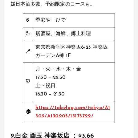
媛日本酒多数。予約限定のコースも。
🏮
季彩や ひで
🍶
居酒屋、海鮮、郷土料理
東京都新宿区神楽坂6-23 神楽坂
📍
ガーデンA棟 1F
月・火・水・木・金
17:30 – 22:30
⏰
土・祝日
16:30 – 21:30
https://tabelog.com/tokyo/A1
🏠
309/A130905/13175722/
9.
白金 酉玉 神楽坂店
：⭐️
3.66