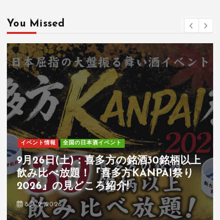
You Missed
イベント情報
全国の日本酒イベント
7月25日(土)-26日(日)：全国54蔵・250
種類以上の和酒が飲み比べ可能『第31
回和酒フェス@中目黒』の見どころ紹
介!
6月 14, 2026