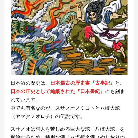
日本酒の歴史は、
日本最古の歴史書『古事記』
と、
日本の正史として編纂された『日本書紀』
にも刻ま
れています。
中でも有名なのが、スサノオノミコトと八岐大蛇
（ヤマタノオロチ）の伝説です。
スサノオは村人を苦しめる巨大な蛇「八岐大蛇」を
退治するため、特別な酒「八塩折之酒（やしおりの