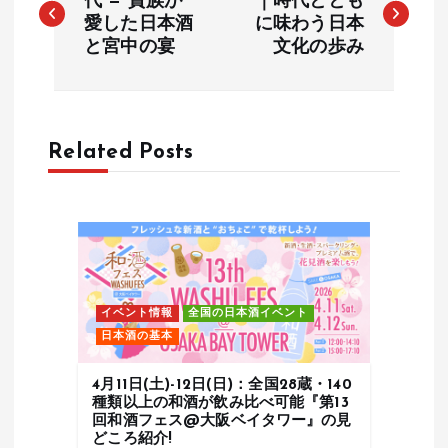
稿
代 — 貴族が
｜時代ととも
愛した日本酒
に味わう日本
と宮中の宴
文化の歩み
ナ
ビ
ゲ
Related Posts
ー
シ
ョ
イベント情報
全国の日本酒イベント
日本酒の基本
ン
4月11日(土)-12日(日)：全国28蔵・140
種類以上の和酒が飲み比べ可能『第13
回和酒フェス@大阪ベイタワー』の見
どころ紹介!