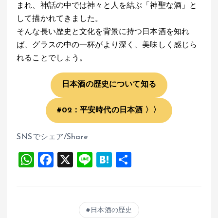
まれ、神話の中では神々と人を結ぶ「神聖な酒」と
して描かれてきました。
そんな長い歴史と文化を背景に持つ日本酒を知れ
ば、グラスの中の一杯がより深く、美味しく感じら
れることでしょう。
日本酒の歴史について知る
#02：平安時代の日本酒 〉〉
SNSでシェア/Share
W
F
X
Li
H
共
h
a
n
at
有
at
ce
e
e
s
b
n
日本酒の歴史