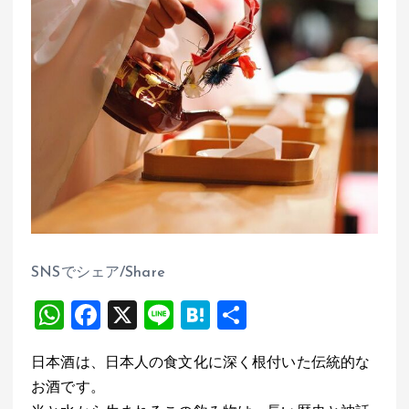
SNSでシェア/Share
W
F
X
Li
H
共
h
a
n
at
有
日本酒は、日本人の食文化に深く根付いた伝統的な
at
ce
e
e
お酒です。
s
b
n