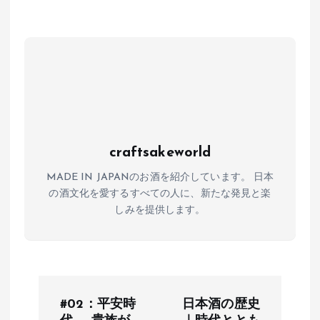
A
o
a
p
o
p
k
craftsakeworld
MADE IN JAPANのお酒を紹介しています。 日本
の酒文化を愛するすべての人に、新たな発見と楽
しみを提供します。
投
#02：平安時
日本酒の歴史