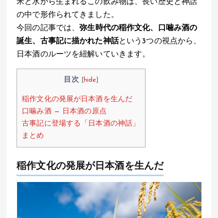
米と水から生まれるこの飲み物は、長い歴史と神話
A
o
a
の中で形作られてきました。
p
o
今回の記事では、
弥生時代の稲作文化、口噛み酒の
p
k
誕生、古事記に描かれた神話
という3つの視点から、
日本酒のルーツを紐解いていきます。
目次
[
hide
]
稲作文化の発展が日本酒を生んだ
口噛み酒 — 日本酒の原点
古事記に登場する「日本酒の神話」
まとめ
稲作文化の発展が日本酒を生んだ