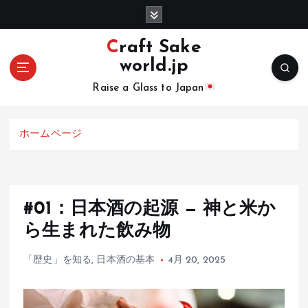
コ
ン
テ
Craft Sake
ン
world.jp
ツ
へ
Raise a Glass to Japan
移
動
ホームページ
#01：日本酒の起源 — 神と米か
ら生まれた飲み物
「歴史」を知る
,
日本酒の基本
4月 20, 2025