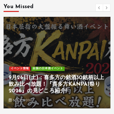
You Missed
イベント情報
全国の日本酒イベント
7月25日(土)-26日(日)：全国54蔵・250
種類以上の和酒が飲み比べ可能『第31
回和酒フェス@中目黒』の見どころ紹
介!
6月 14, 2026