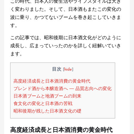
この時代、日本人の食生活やライフスタイルは大き
A
o
a
く変わりました。そして、日本酒もまたこの変化の
p
o
波に乗り、かつてないブームを巻き起こしていきま
p
k
す。
この記事では、昭和後期に日本酒文化がどのように
成長し、広まっていったのかを詳しく紐解いていき
ます。
目次
[
hide
]
高度経済成長と日本酒消費の黄金時代
ブレンド酒から本醸造酒へ ― 品質志向への変化
日本酒ブームと地酒ブームの到来
食文化の変化と日本酒の苦戦
昭和後期が残した日本酒文化の礎
高度経済成長と日本酒消費の黄金時代