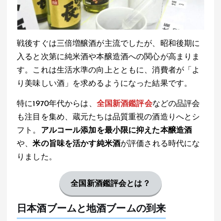
戦後すぐは三倍増醸酒が主流でしたが、昭和後期に
入ると次第に純米酒や本醸造酒への関心が高まりま
す。これは生活水準の向上とともに、消費者が「よ
り美味しい酒」を求めるようになった結果です。
特に1970年代からは、
全国新酒鑑評会
などの品評会
も注目を集め、蔵元たちは品質重視の酒造りへとシ
フト。
アルコール添加を最小限に抑えた本醸造酒
や、
米の旨味を活かす純米酒
が評価される時代にな
りました。
全国新酒鑑評会
とは？
日本酒ブームと地酒ブームの到来