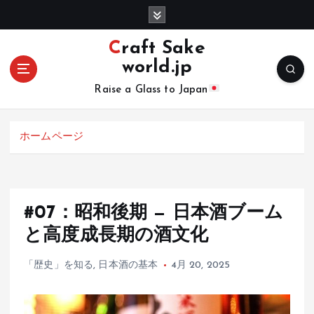
コ
ン
テ
Craft Sake
ン
world.jp
ツ
へ
Raise a Glass to Japan
移
動
ホームページ
#07：昭和後期 — 日本酒ブーム
と高度成長期の酒文化
「歴史」を知る
,
日本酒の基本
4月 20, 2025