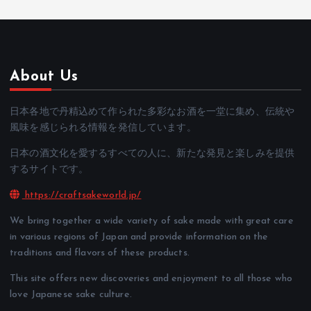
About Us
日本各地で丹精込めて作られた多彩なお酒を一堂に集め、伝統や
風味を感じられる情報を発信しています。
日本の酒文化を愛するすべての人に、新たな発見と楽しみを提供
するサイトです。
https://craftsakeworld.jp/
We bring together a wide variety of sake made with great care
in various regions of Japan and provide information on the
traditions and flavors of these products.
This site offers new discoveries and enjoyment to all those who
love Japanese sake culture.