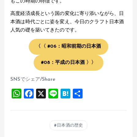
もこの時期の特徴です。
高度経済成長という国の変化に寄り添いながら、日
本酒は時代ごとに姿を変え、今日のクラフト日本酒
人気の礎を築いてきたのです。
〈〈
#06：昭和前期の日本酒
#08：平成の日本酒 〉〉
SNSでシェア/Share
W
F
X
Li
H
共
h
a
n
at
有
at
ce
e
e
s
b
n
日本酒の歴史
A
o
a