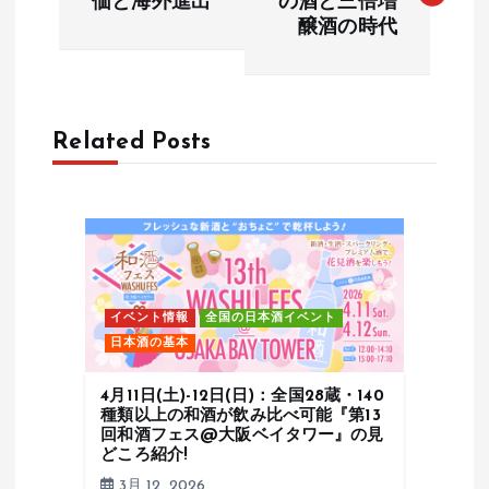
価と海外進出
の酒と三倍増
醸酒の時代
ナ
ビ
ゲ
Related Posts
ー
シ
ョ
イベント情報
全国の日本酒イベント
日本酒の基本
ン
4月11日(土)-12日(日)：全国28蔵・140
種類以上の和酒が飲み比べ可能『第13
回和酒フェス@大阪ベイタワー』の見
どころ紹介!
3月 12, 2026