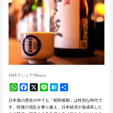
SNSでシェア/Share
W
F
X
Li
H
共
h
a
n
at
有
日本酒の歴史の中でも「昭和後期」は特別な時代で
at
ce
e
e
す。戦後の混乱を乗り越え、日本経済が急成長した
s
b
n