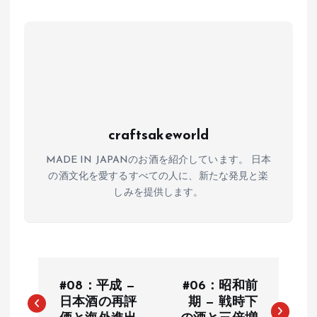
p
o
p
k
craftsakeworld
MADE IN JAPANのお酒を紹介しています。 日本
の酒文化を愛するすべての人に、新たな発見と楽
しみを提供します。
投
#08：平成 —
#06：昭和前
稿
日本酒の再評
期 — 戦時下