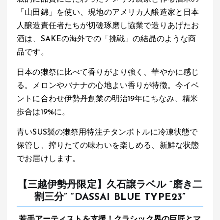
「山田錦」を使い、現地のアメリカ人醸造家と日本
人醸造責任者たちが切磋琢磨し協業で造りあげたお
酒は、SAKEの海外での「挑戦」の結晶のような商
品です。
日本の獺祭に比べて香りがより強く、華やかに感じ
る。メロンやバナナの心地よい香りが特徴。今イベ
ントに合わせ伊勢丹創業の明治19年にちなみ、精米
歩合は19%に。
青いSUS製の獺祭用特注チタンボトルに冷凍状態で
保管し、搾りたての味わいを楽しめる、新鮮な状態
でお届けします。
【三越伊勢丹限定】久石譲ラベル “磨き二
割三分” “DASSAI BLUE TYPE23”
若手アーティストを支援！クラシック界の巨匠とマ