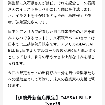
楽監督に久石譲さんが就任。それを記念し、久石譲
さんのイラストをラベルにした獺祭を作成しまし
た。イラストを手がけるのは漫画「島耕作」の作
者、弘兼憲史さんです。
日本とアメリカで醸造した同じ精米歩合のお酒を飲
みくらべできるセットに。久石譲ラベルのセットは
日本では三越伊勢丹限定です。アメリカのDASSAI
BLUEは日本よりアルコール度数が約2％と低い造り
となっており、香りの華やかさや上品な甘みを感じ
られます。
今回の限定セットの出荷額の半分を若い音楽家たち
への援助金として寄附し、未来の音楽家の支援に繋
げます。
【伊勢丹新宿店限定】DASSAI BLUE
Type35