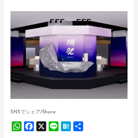
SNSでシェア/Share
W
F
X
Li
H
共
h
a
n
at
有