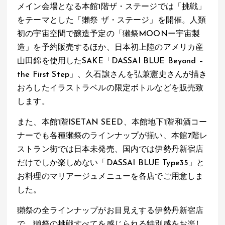
メイン会場となる本館1階ザ・ステージでは「挑戦」
をテーマとした「獺祭 ザ・ステージ」を開催。人類
初の宇宙空間で醸造予定の「獺祭MOONー宇宙製
造」を予約販売するほか、日本初上陸のアメリカ産
山田錦を使用したSAKE「DASSAI BLUE Beyond –
the First Step」、久石譲さんを弘兼憲史さんが描き
おろしたイラストラベルの限定ボトルなどを販売致
します。
また、本館1階ISETAN SEED、本館地下1階和酒コー
ナーでも各種獺祭のラインナップが揃い、本館7階レ
ストラン街では日本未発売、国内では伊勢丹新宿店
だけでしか楽しめない「DASSAI BLUE Type35」と
お料理のマリアージュメニューを各店でご用意しま
した。
獺祭の全ラインナップがお目見えする伊勢丹新宿店
で、獺祭の挑戦すべてを感じられる特別感をお楽し