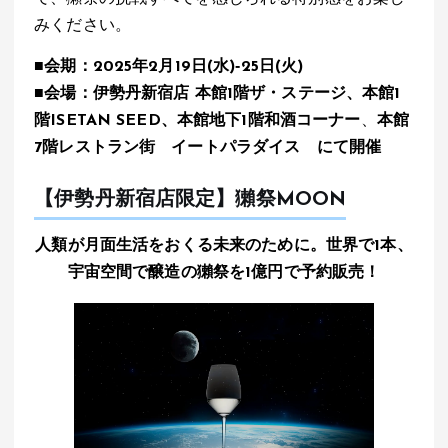
みください。
■会期：2025年2月19日(水)‐25日(火)
■会場：伊勢丹新宿店 本館1階ザ・ステージ、本館1
階ISETAN SEED、本館地下1階和酒コーナー
、
本館
7階レストラン街 イートパラダイス にて開催
【伊勢丹新宿店限定】獺祭MOON
人類が月面生活をおくる未来のために。世界で1本、
宇宙空間で醸造の獺祭を1億円で予約販売！