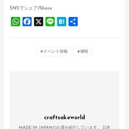
SNSでシェア/Share
W
F
X
Li
H
共
h
a
n
at
有
at
ce
e
e
s
b
n
イベント情報
獺祭
A
o
a
p
o
p
k
craftsakeworld
MADE IN JAPANのお酒を紹介しています。 日本