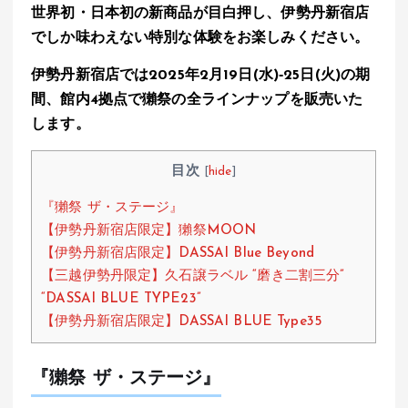
世界初・日本初の新商品が目白押し、伊勢丹新宿店
at
ce
e
e
でしか味わえない特別な体験をお楽しみください。
s
b
n
A
o
a
伊勢丹新宿店では2025年2月19日(水)‐25日(火)の期
間、館内4拠点で獺祭の全ラインナップを販売いた
p
o
します。
p
k
目次
[
hide
]
『獺祭 ザ・ステージ』
【伊勢丹新宿店限定】獺祭MOON
【伊勢丹新宿店限定】DASSAI Blue Beyond
【三越伊勢丹限定】久石譲ラベル “磨き二割三分”
“DASSAI BLUE TYPE23”
【伊勢丹新宿店限定】DASSAI BLUE Type35
『獺祭 ザ・ステージ』