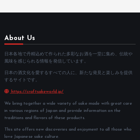
About Us
日本各地で丹精込めて作られた多彩なお酒を一堂に集め、伝統や
風味を感じられる情報を発信しています。
日本の酒文化を愛するすべての人に、新たな発見と楽しみを提供
するサイトです。
https://craftsakeworld.jp/
We bring together a wide variety of sake made with great care
in various regions of Japan and provide information on the
traditions and flavors of these products.
This site offers new discoveries and enjoyment to all those who
love Japanese sake culture.