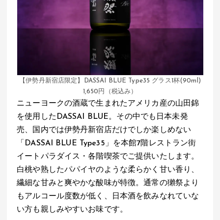
【伊勢丹新宿店限定】DASSAI BLUE Type35 グラス1杯(90ml)
1,650円（税込み）
ニューヨークの酒蔵で生まれたアメリカ産の山田錦
を使用したDASSAI BLUE。その中でも日本未発
売、国内では伊勢丹新宿店だけでしか楽しめない
「DASSAI BLUE Type35」を本館7階レストラン街
イートパラダイス・各階喫茶でご提供いたします。
白桃や熟したパパイヤのような柔らかく甘い香り、
繊細な甘みと爽やかな酸味が特徴。通常の獺祭より
もアルコール度数が低く、日本酒を飲みなれていな
い方も親しみやすいお味です。