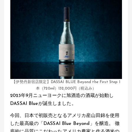
【伊勢丹新宿店限定】DASSAI BLUE Beyond the First Step 1
本（720ml）132,000円（税込み）
2023年9月ニューヨークに旭酒造の酒蔵が始動し
DASSAI Blueが誕生しました。
今回、日本で初販売となるアメリカ産山田錦を使用
した最高級の「DASSAI Blue Beyond」を醸造。 徹
底的に品質にこだわったアメリカ農家と作る酒米の