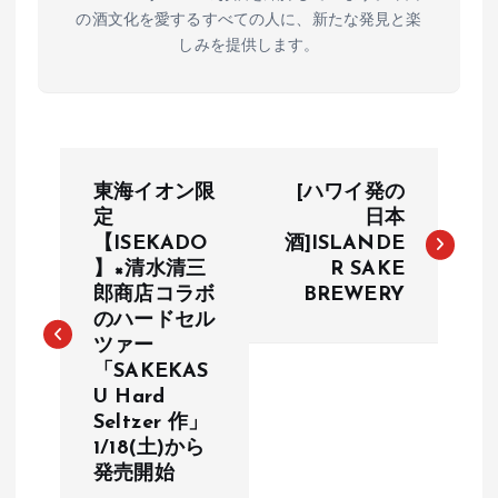
の酒文化を愛するすべての人に、新たな発見と楽
しみを提供します。
投
東海イオン限
[ハワイ発の
稿
定
日本
【ISEKADO
酒]ISLANDE
】×清水清三
R SAKE
ナ
郎商店コラボ
BREWERY
のハードセル
ビ
ツァー
「SAKEKAS
ゲ
U Hard
Seltzer 作」
ー
1/18(土)から
発売開始