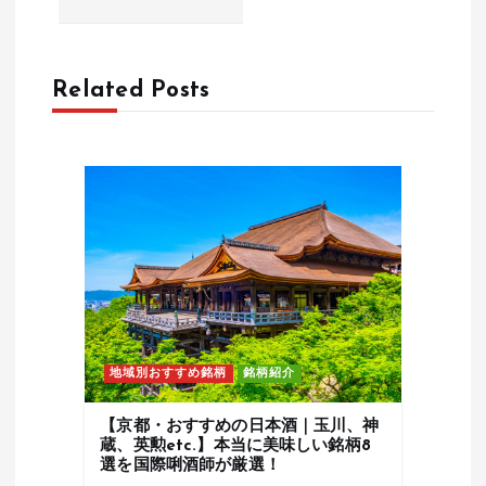
シ
ョ
Related Posts
ン
地域別おすすめ銘柄
銘柄紹介
【京都・おすすめの日本酒｜玉川、神
蔵、英勲etc.】本当に美味しい銘柄8
選を国際唎酒師が厳選！