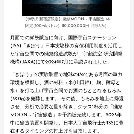
【伊勢丹新宿店限定】獺祭MOON – 宇宙醸造 1本
限定(100mlボトル）110,000,000円（税込み）
月面での獺祭醸造に向け、国際宇宙ステーション
(ISS)「きぼう」日本実験棟の有償利用制度を活用し
た宇宙空間での獺祭醸造試験が、宇宙航空 研究開発
機構(JAXA)にて2024年7月に承認されました。
「きぼう」の実験装置で地球の1/6である月面の重力
環境を模擬し、酒の材料（米(山田錦)、麹、酵母と
水）を打ち上げ宇宙空間でお酒のもととなるもろみ
(520g)を発酵します。 その後、もろみを地上に帰還
させ、分析で必要な量を除き、グラス1杯分の「獺祭
MOON – 宇宙醸造」を予約販売致します。2025年
中に醸造装置を開発し、日本人宇宙飛行士がISSに滞
在するタイミングの打上げを目指します。