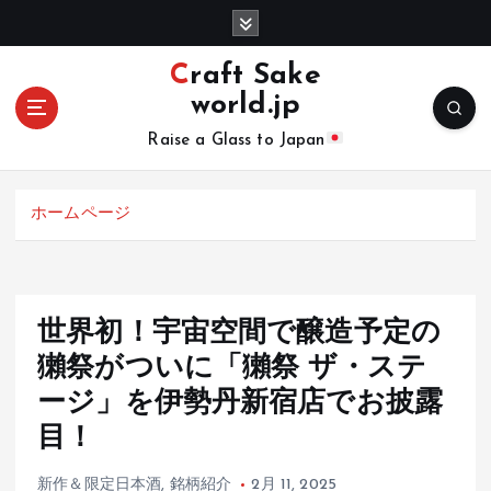
コ
ン
テ
Craft Sake
ン
world.jp
ツ
へ
Raise a Glass to Japan
移
動
ホームページ
世界初！宇宙空間で醸造予定の
獺祭がついに「獺祭 ザ・ステ
ージ」を伊勢丹新宿店でお披露
目！
新作＆限定日本酒
,
銘柄紹介
2月 11, 2025